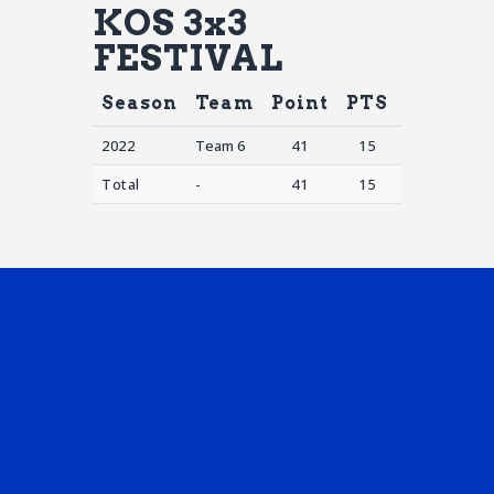
KOS 3x3
FESTIVAL
Season
Team
Point
PTS
AST
S
2022
Team 6
41
15
20
0
Total
-
41
15
20
0