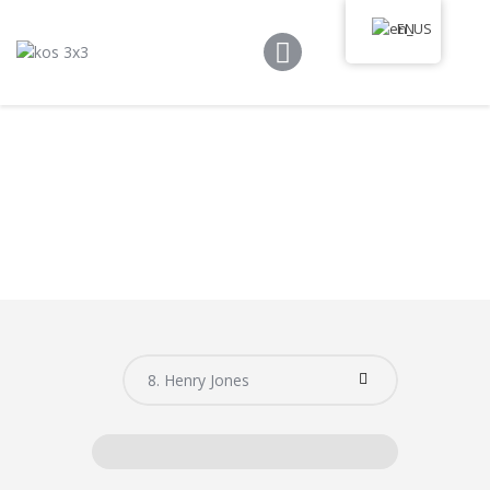
EN
Kos 3×3
Game Rules
Program
Tournament
Media Library
News
Communication