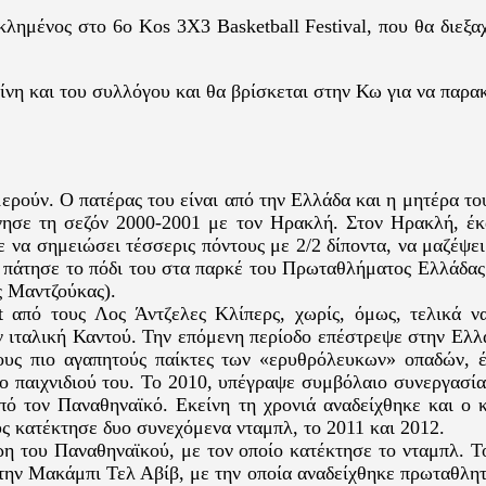
κλημένος στο 6o Kos 3X3 Basketball Festival, που θα διεξα
η και του συλλόγου και θα βρίσκεται στην Κω για να παρακ
ερούν. Ο πατέρας του είναι από την Ελλάδα και η μητέρα τ
νησε τη σεζόν 2000-2001 με τον Ηρακλή. Στον Ηρακλή, έ
 να σημειώσει τέσσερις πόντους με 2/2 δίποντα, να μαζέψει
που πάτησε το πόδι του στα παρκέ του Πρωταθλήματος Ελλάδα
ς Μαντζούκας).
 από τους Λος Άντζελες Κλίπερς, χωρίς, όμως, τελικά 
ην ιταλική Καντού. Την επόμενη περίοδο επέστρεψε στην Ελ
ους πιο αγαπητούς παίκτες των «ερυθρόλευκων» οπαδών, έ
ο παιχνιδιού του. Το 2010, υπέγραψε συμβόλαιο συνεργασία
από τον Παναθηναϊκό. Εκείνη τη χρονιά αναδείχθηκε και ο 
ς κατέκτησε δυο συνεχόμενα νταμπλ, το 2011 και 2012.
ρη του Παναθηναϊκού, με τον οποίο κατέκτησε το νταμπλ. Τ
 την Μακάμπι Τελ Αβίβ, με την οποία αναδείχθηκε πρωταθλητ