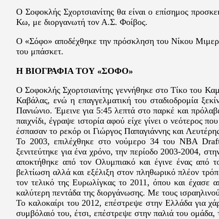
Ο Σοφοκλής Σχορτσιανίτης θα είναι ο επίσημος προσκε
Κω, με διοργανωτή τον Α.Σ. Φοίβος.
Ο «Σόφο» αποδέχθηκε την πρόσκληση του Νίκου Μιμερίν
του μπάσκετ.
Η ΒΙΟΓΡΑΦΙΑ ΤΟΥ «ΣΟΦΟ»
Ο Σοφοκλής Σχορτσιανίτης γεννήθηκε στο Τίκο του Καμ
Καβάλας, ενώ η επαγγελματική του σταδιοδρομία ξεκί
Πανιώνιο. Έμεινε για 5:45 λεπτά στο παρκέ και πρόλαβε
παιχνίδι, έγραψε ιστορία αφού είχε γίνει ο νεότερος 
έσπασαν το ρεκόρ οι Γιώργος Παπαγιάννης και Λευτέρη
Το 2003, επιλέχθηκε στο νούμερο 34 του ΝΒΑ Draft
ξενιτεύτηκε για ένα χρόνο, την περίοδο 2003-2004, στ
αποκτήθηκε από τον Ολυμπιακό και έγινε ένας από τ
βελτίωση αλλά και εξέλιξη στον πληθωρικό πλέον τρόπ
τον τελικό της Ευρωλίγκας το 2011, όπου και έχασε 
καλύτερη πεντάδα της διοργάνωσης. Με τους ισραηλινού
Το καλοκαίρι του 2012, επέστρεψε στην Ελλάδα για χά
συμβόλαιό του, έτσι, επέστρεψε στην παλιά του ομάδα,