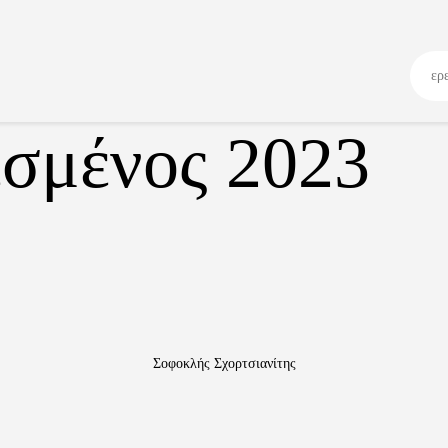
Kos 3×3
Κανόνες Παιχνιδιού
Πρόγραμμα
Τουρνουά
σμένος 2023
Media Library
Νέα
Επικοινωνία
Σοφοκλής Σχορτσιανίτης