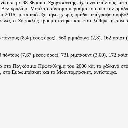
κησε με 98-86 και ο Σχορτσανίτης είχε εννιά πόντους και τ
 Βελιγραδίου. Μετά το σύντομο πέρασμά του από την ομάδα
 2016, μετά από έξι μήνες χωρίς ομάδα, υπέγραψε συμβό
ωνα, ο Σοφοκλής τραυματίστηκε και έτσι λύθηκε η συνε
πόντους (8,4 μέσος όρος), 560 ριμπάουντ (2,8), 162 ασίστ (
πόντους (7,67 μέσος όρος), 731 ριμπάουντ (3,09), 172 ασίστ 
ο στο Παγκόσμιο Πρωτάθλημα του 2006 και το χάλκινο στ
3, στο Ευρωμπάσκετ και το Μουντομπάσκετ, αντίστοιχα.