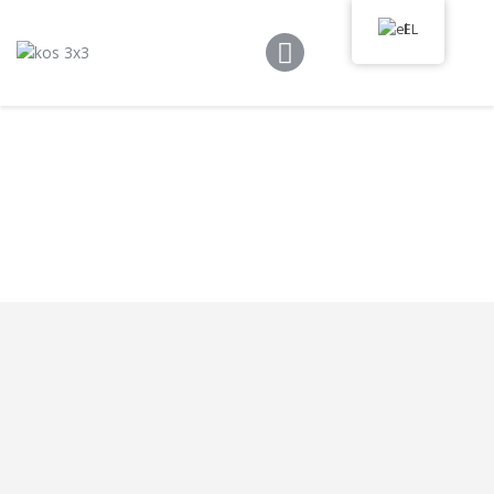
Kos 3×3
EL
Κανόνες Παιχνιδιού
Πρόγραμμα
Τουρνουά
Media Library
Νέα
Επικοινωνία