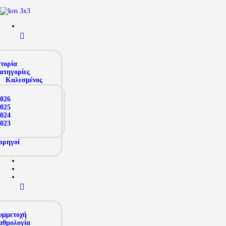
στορία
ατηγορίες
Καλεσμένος
026
025
024
023
ορηγοί
υμμετοχή
αθμολογία