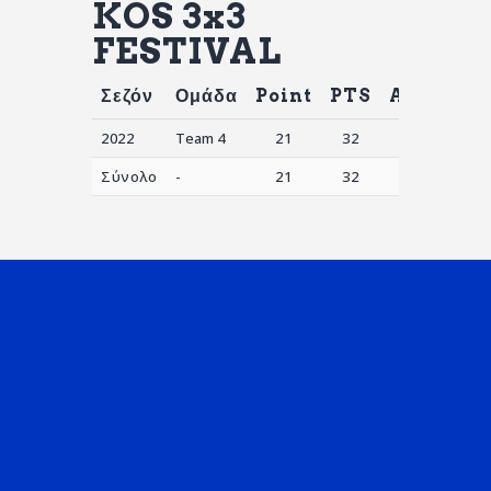
KOS 3x3
FESTIVAL
Σεζόν
Ομάδα
Point
PTS
AST
ST
2022
Team 4
21
32
7
0
Σύνολο
-
21
32
7
0