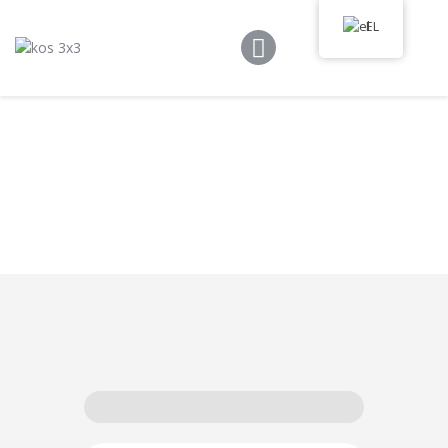
Kos 3×3
EL
Κανόνες Παιχνιδιού
Πρόγραμμα
Τουρνουά
Media Library
Νέα
Επικοινωνία