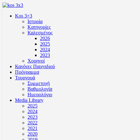
Kos 3×3
Ιστορία
Kατηγορίες
Καλεσμένος
2026
2025
2024
2023
Χορηγοί
Κανόνες Παιχνιδιού
Πρόγραμμα
Τουρνουά
Συμμετοχή
Βαθμολογία
Ημερολόγιο
Media Library
2025
2024
2023
2022
2021
2020
2019