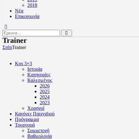
2018
Νέα
Επικοινωνία
Trainer
Σπίτι
Trainer
Kos 3×3
Ιστορία
Kατηγορίες
Καλεσμένος
2026
2025
2024
2023
Χορηγοί
Κανόνες Παιχνιδιού
Πρόγραμμα
Τουρνουά
Συμμετοχή
Βαθμολογία